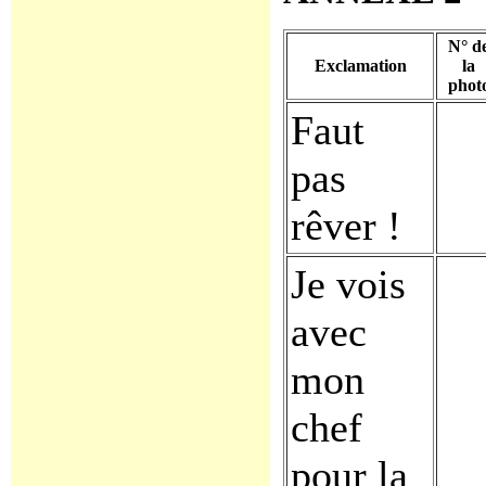
N° d
Exclamation
la
phot
Faut
pas
rêver !
Je vois
avec
mon
chef
pour la