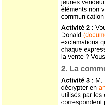
jeunes vendeur
éléments non ve
communication
Activité 2
: Vo
Donald
(docum
exclamations q
chaque expressi
la vente ? Vous 
2. La commu
Activité 3
: M. 
décrypter en
a
utilisés par le
correspondent pa