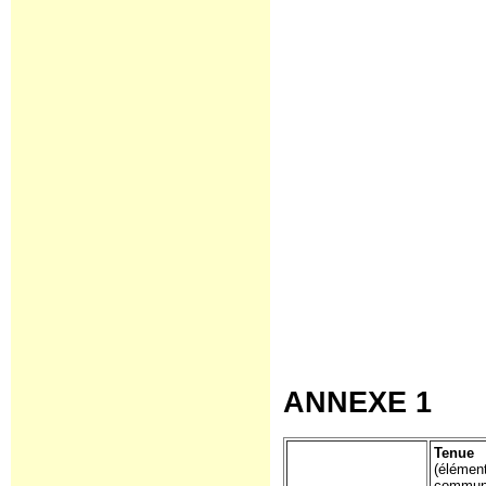
ANNEXE 1
Tenue
(élément
communi