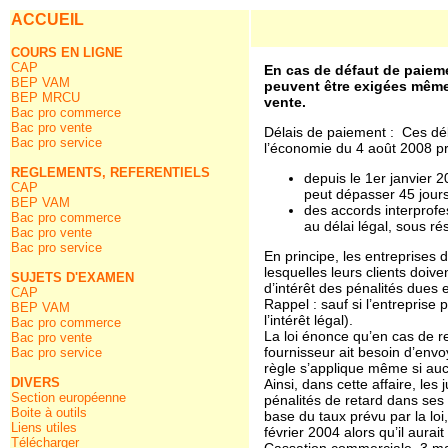
ACCUEIL
COURS EN LIGNE
CAP
En cas de défaut de paieme
BEP VAM
peuvent être exigées même 
BEP MRCU
vente.
Bac pro commerce
Bac pro vente
Délais de paiement : Ces déla
Bac pro service
l’économie du 4 août 2008 
REGLEMENTS, REFERENTIELS
depuis le 1er janvier 
CAP
peut dépasser 45 jours
BEP VAM
des accords interprofe
Bac pro commerce
au délai légal, sous ré
Bac pro vente
Bac pro service
En principe, les entreprises 
lesquelles leurs clients doive
SUJETS D'EXAMEN
d’intérêt des pénalités dues
CAP
Rappel : sauf si l’entreprise p
BEP VAM
l’intérêt légal).
Bac pro commerce
La loi énonce qu’en cas de r
Bac pro vente
fournisseur ait besoin d’envo
Bac pro service
règle s’applique même si auc
DIVERS
Ainsi, dans cette affaire, le
Section européenne
pénalités de retard dans ses 
Boite à outils
base du taux prévu par la loi
Liens utiles
février 2004 alors qu’il aurait
Télécharger