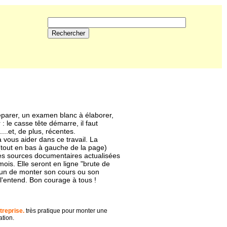
éparer, un examen blanc à élaborer,
: le casse tête démarre, il faut
...et, de plus, récentes.
 vous aider dans ce travail. La
(tout en bas à gauche de la page)
les sources documentaires actualisées
mois. Elle seront en ligne "brute de
cun de monter son cours ou son
l'entend. Bon courage à tous !
treprise.
très pratique pour monter une
tion.