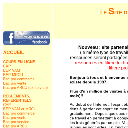
S
LE
ITE 
Nouveau : site partena
ACCUEIL
(
le même type de travai
ressources seront partagées
COURS EN LIGNE
ressources en filière tech
CAP
filière pr
BEP VAM
BEP MRCU
Bonjour à tous et bienvenue 
Bac pro commerce
existe depuis 1997.
Bac pro vente
Bac pro ARCU (ex service)
Plus d'un million de visites
à 
mois)!!
REGLEMENTS,
REFERENTIELS
Au début de l'Internet, l'esprit é
CAP
tiens à garder cet esprit en met
BEP VAM et MRCU
Bac pro commerce
gratuitement. Depuis quelques mo
Bac pro vente
ce travail en permettant à googl
Bac pro service
les frais générés par ce site. 
Bac pro ARCU
rubriques sont vides. En fonctio