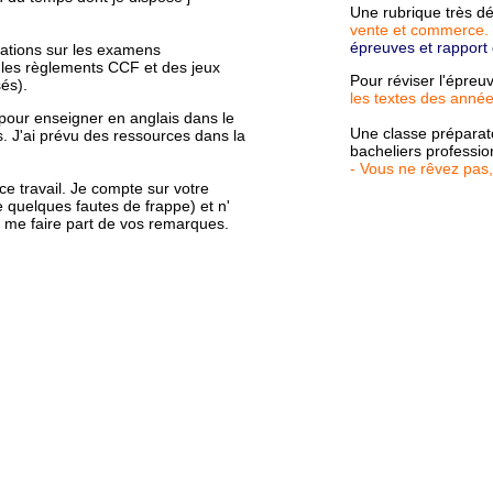
Une rubrique très dé
vente et commerce.
épreuves et rapport
mations sur les examens
ssi les règlements CCF et des jeux
Pour réviser l'épre
sés)
.
les textes des anné
n pour enseigner en anglais dans le
Une classe préparat
 J'ai prévu des ressources dans la
bacheliers professio
- Vous ne rêvez pas, 
e travail. Je compte sur votre
te quelques fautes de frappe) et n'
 me faire part de vos remarques
.