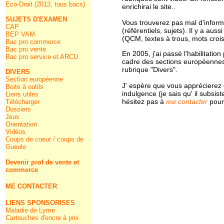
Eco-Droit (2013, tous bacs)
enrichirai le site..
SUJETS D'EXAMEN
Vous trouverez pas mal d'infor
CAP
(référentiels, sujets). Il y a au
BEP VAM
(QCM, textes à trous, mots croi
Bac pro commerce
Bac pro vente
En 2005, j'ai passé l'habilitatio
Bac pro service et ARCU
cadre des sections européennes.
rubrique "Divers".
DIVERS
Section européenne
J' espère que vous apprécierez c
Boite à outils
indulgence (je sais qu' il subsis
Liens utiles
hésitez pas à
me contacter
pour
Télécharger
Dossiers
Jeux
Orientation
Vidéos
Coups de coeur / coups de
Gueule
Devenir prof de vente et
commerce
ME CONTACTER
LIENS SPONSORISES
Maladie de Lyme
Cartouches d'encre à prix