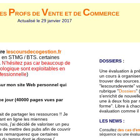
P
V
C
DES
ROFS DE
ENTE ET DE
OMMERCE
Actualisé le 29 janvier 2017
ire
lescoursdecogestion.fr
l en STMG / BTS. certaines
DOSSIERS
:
.
N'hésitez pas car beaucoup de
nologique sont exploitables en
Une évaluation à pr
ofessionnelle
)
un cours à organiser 
trouver des sources..
sur mon site Web personnel qui
"lescoursdevente" va
rubrique "
Dossiers
" 
s'enrichit de nouvel
ce jour (40000 pages vues par
une à deux fois par 
forme". Libre à cha
évaluation comme il 
tait de partager les ressources !! Je
tant en ligne les miennes
L
ES NEWS :
is, j'ai décidé de valoriser un peu
e de mettre des pubs afin de couvrir
Consultez
des cas d'en
Vous remarquerez que certaines
séquence ou une évalua
n du temps dont je dispose j'